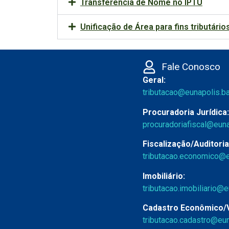
Transferência de Nome no IPTU
Unificação de Área para fins tributário
Fale Conosco
Geral:
tributacao@eunapolis.ba
Procuradoria Jurídica:
procuradoriafiscal@euna
Fiscalização/Auditoria
tributacao.economico@e
Imobiliário:
tributacao.imobiliario@e
Cadastro Econômico/V
tributacao.cadastro@eun