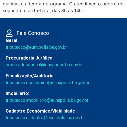
dúvidas e aderir ao programa. O atendimento ocorre de
segunda a sexta-feira, das 8h às 14h.
Fale Conosco
Geral:
tributacao@eunapolis.ba.gov.br
Procuradoria Jurídica:
procuradoriafiscal@eunapolis.ba.gov.br
Fiscalização/Auditoria:
tributacao.economico@eunapolis.ba.gov.br
Imobiliário:
tributacao.imobiliario@eunapolis.ba.gov.br
Cadastro Econômico/Viabilidade
tributacao.cadastro@eunapolis.ba.gov.br